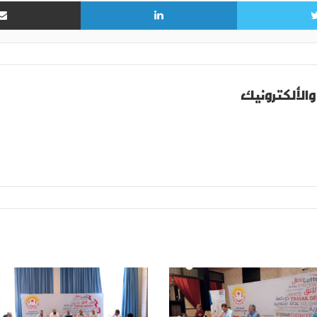
تويتر
لينكدإن
والألكترونيك