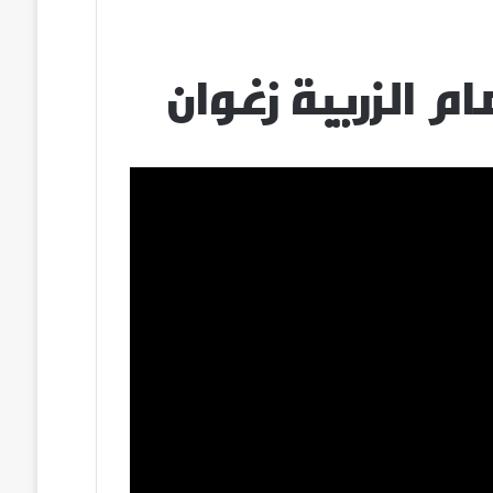
لزريبة زغوان‎‎